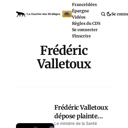
France
Idées
Épargne
Se conn
Vidéos
Règles du CDS
Se connecter
S'inscrire
Frédéric
Valletoux
Frédéric Valletoux
dépose plainte
contre une ex-
Le ministre de la Santé