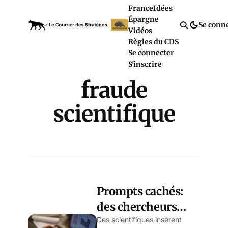
France
Idées
Épargne
Se conn
Vidéos
Règles du CDS
Se connecter
S'inscrire
fraude
scientifique
Prompts cachés:
des chercheurs
trichent avec l’IA
Des scientifiques insèrent