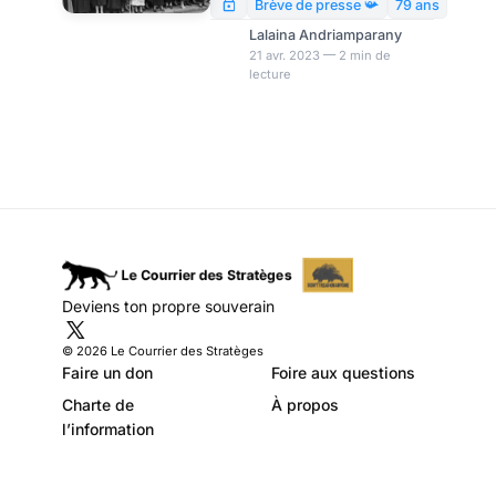
Modeste Schwartz
général, pour l’abolition de la
Brève de presse 📯
79 ans
France, par dilution de
Lalaina Andriamparany
souveraineté, anéantissement
21 avr. 2023 — 2 min de
lecture
démographique et
remplacement migratoire.
Deviens ton propre souverain
© 2026 Le Courrier des Stratèges
Faire un don
Foire aux questions
Charte de
À propos
l’information