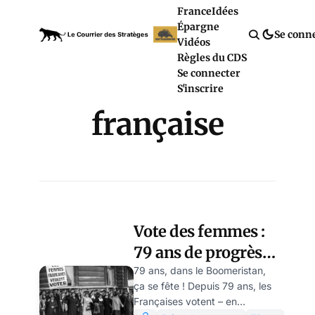
France
Idées
Épargne
Se conn
Vidéos
Règles du CDS
Se connecter
S'inscrire
française
Vote des femmes :
79 ans de progrès
pour aboutir à
79 ans, dans le Boomeristan,
ça se fête ! Depuis 79 ans, les
Macron, par
Françaises votent – en