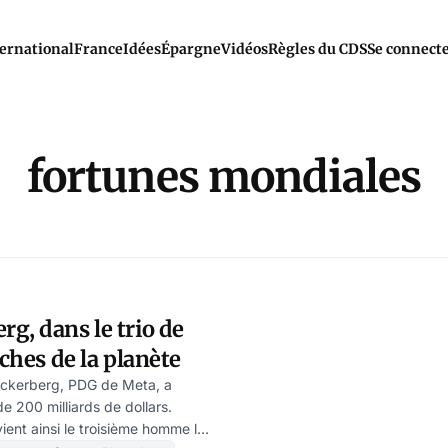
ernational
France
Idées
Épargne
Vidéos
Règles du CDS
Se connect
fortunes mondiales
g, dans le trio de
iches de la planète
ckerberg, PDG de Meta, a
de 200 milliards de dollars.
ient ainsi le troisième homme le