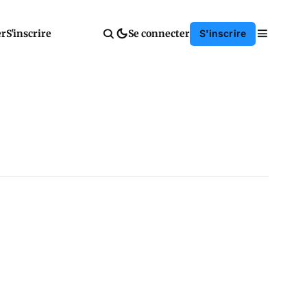
er
S'inscrire
Se connecter
S'inscrire