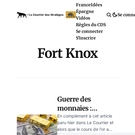
France
Idées
Épargne
Se conn
Vidéos
Règles du CDS
Se connecter
S'inscrire
Fort Knox
Guerre des
monnaies :
pourquoi il n’est
En complément à cet article
paru hier dans Le Courrier et
pas sérieux
alors que le cours de l’or a