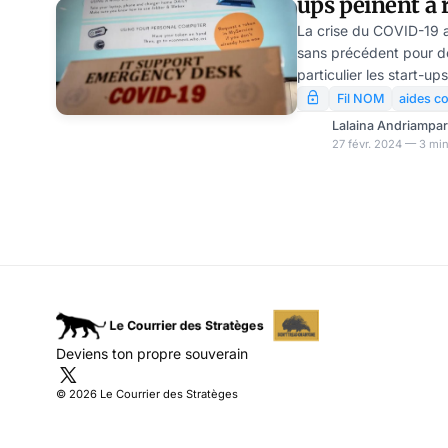
ups peinent à 
COVID
La crise du COVID-19 a
sans précédent pour d
particulier les start-u
à ces défis, le gouver
Fil NOM
aides c
place le Future Fund, 
Lalaina Andriampa
financement d’urgence 
27 févr. 2024 — 3 min
Cependant, des rappor
nombreuses start-ups 
éprouvent des difficult
remboursement des prêt
Deviens ton propre souverain
© 2026 Le Courrier des Stratèges