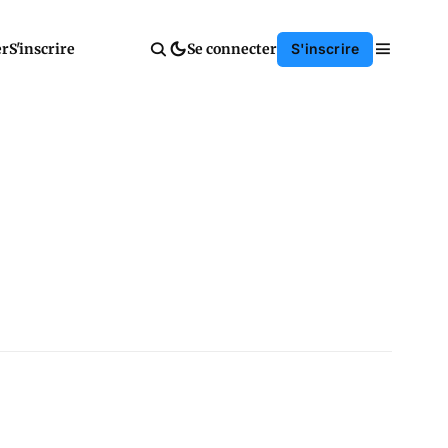
er
S'inscrire
Se connecter
S'inscrire