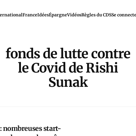
ernational
France
Idées
Épargne
Vidéos
Règles du CDS
Se connect
fonds de lutte contre
le Covid de Rishi
Sunak
 nombreuses start-