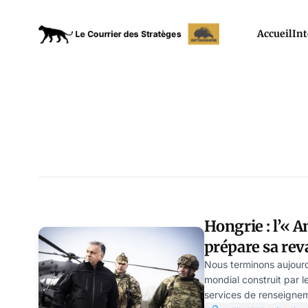
Accueil
Int
Hongrie : l’« 
prépare sa re
Nous terminons aujourd’
mondial construit par l
services de renseignem