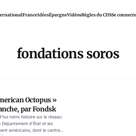
ernational
France
Idées
Épargne
Vidéos
Règles du CDS
Se connect
fondations soros
American Octopus »
vanche, par Fondsk
hui notre histoire sur le réseau
e Département d’État et les
ent américains, dont le centre