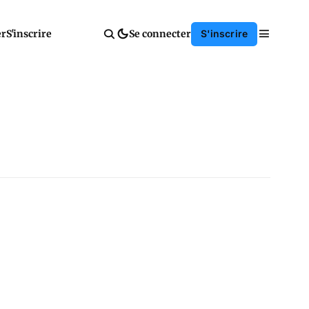
er
S'inscrire
Se connecter
S'inscrire