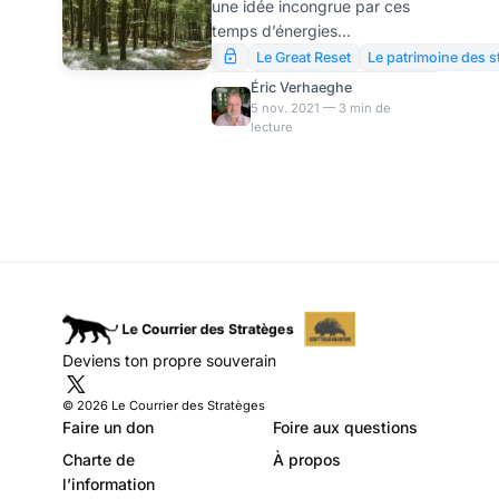
une idée incongrue par ces
Une idée qui a de
temps d’énergies
l’avenir…
renouvelables et autres
Le Great Reset
Le patrimoine des s
préjugés à la mode. Pourtant,
Éric Verhaeghe
le bois constitue
5 nov. 2021 — 3 min de
lecture
probablement une matière
d’avenir, qu’il faut se
dépêcher d’acheter pour les
raisons que nous exposons ci-
dessous. Entre envolée des
cours du fait de la pénurie
actuelle, faible émission de
CO2 et rentabilité future des
forêts, le projet mérite de faire
son chemin.
Deviens ton propre souverain
© 2026 Le Courrier des Stratèges
Faire un don
Foire aux questions
Charte de
À propos
l’information