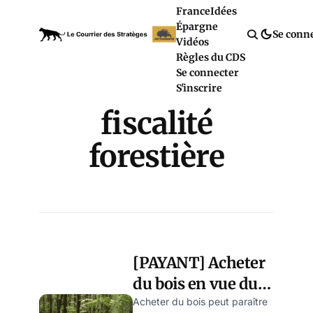
France
Idées
Épargne
Se conn
Vidéos
Règles du CDS
Se connecter
S'inscrire
fiscalité
forestière
[PAYANT] Acheter
du bois en vue du
Grand Collapse ?
Acheter du bois peut paraître