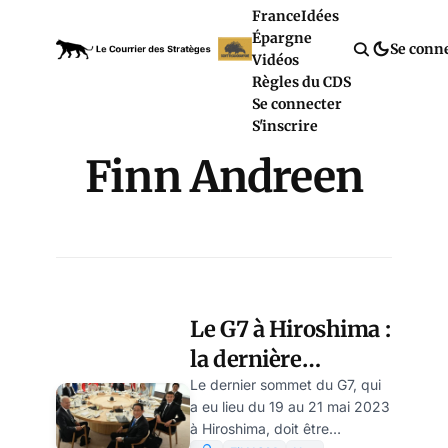
France
Idées
Épargne
Se conn
Vidéos
Règles du CDS
Se connecter
S'inscrire
Finn Andreen
Le G7 à Hiroshima :
la dernière
tentative du
Le dernier sommet du G7, qui
a eu lieu du 19 au 21 mai 2023
monde unipolaire,
à Hiroshima, doit être