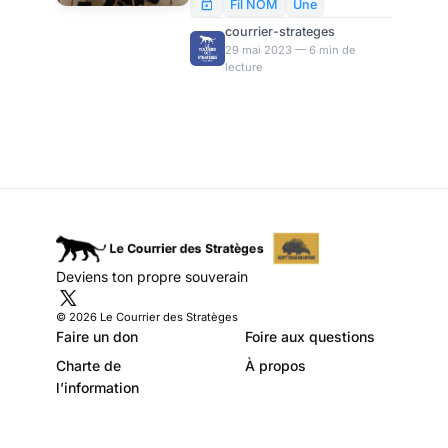
par Finn Andreen
commenté parce qu’il expose
Fil NOM
Une
une dernière tentative
courrier-strateges
occidentale d’imposer un
29 mai 2023 — 6 min de
lecture
monde unipolaire. Mais
d’abord un peu de contexte
sur le G7.
Deviens ton propre souverain
© 2026 Le Courrier des Stratèges
Faire un don
Foire aux questions
Charte de
À propos
l’information