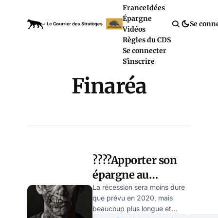
France
Idées
Épargne
Se conn
Vidéos
Règles du CDS
Se connecter
S'inscrire
Finaréa
????Apporter son
épargne au
financement de
La récession sera moins dure
que prévu en 2020, mais
l’économie : le
beaucoup plus longue et