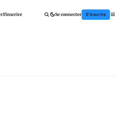
er
S'inscrire
Se connecter
S'inscrire