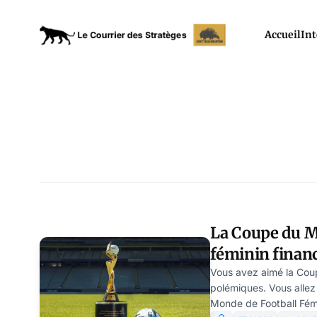
Accueil
Int
La Coupe du M
féminin financ
Saoudite, par 
Vous avez aimé la Cou
polémiques. Vous allez
Monde de Football Fém