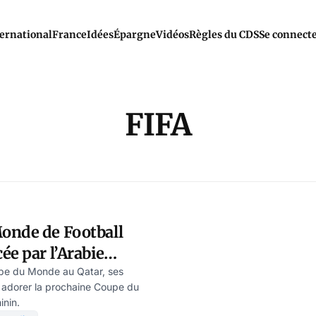
ernational
France
Idées
Épargne
Vidéos
Règles du CDS
Se connect
FIFA
onde de Football
ée par l’Arabie
Jean Eberthal
pe du Monde au Qatar, ses
 adorer la prochaine Coupe du
inin.