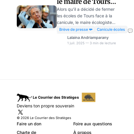
le maire de Tours
défie Élisabeth
Alors qu’il a décidé de fermer
les écoles de Tours face à la
Borne avec une
canicule, le maire écologiste
invitation choc
Emmanuel Denis se retrouve
Brève de presse 📯
Canicule écoles
dans le viseur d’Élisabeth
Lalaina Andriamparany
Borne. Une mesure précipitée,
1 juil. 2025 — 3 min de lecture
décidée sans concertation
avec les services de
l’Éducation nationale, et qui a
provoqué l’étonnement, sinon
l’agacement, de la ministre
Élisabeth Borne. Accusé de
faire de la politique sur le
climat, il répond en invitant la
ministre de l’Éducation et le
Deviens ton propre souverain
gouvernement à venir tenir un
Conseil des ministres… dans
© 2026 Le Courrier des Stratèges
une salle de
Faire un don
Foire aux questions
Charte de
À propos