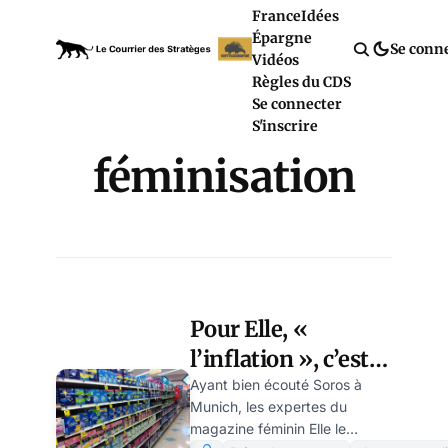
France
Idées
Épargne
Se conn
Vidéos
Règles du CDS
Se connecter
S'inscrire
féminisation
Pour Elle, «
l’inflation », c’est
climatique – par
Ayant bien écouté Soros à
Munich, les expertes du
Modeste Schwartz
magazine féminin Elle le