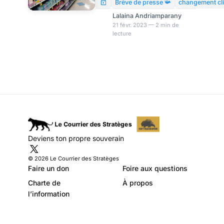
savent désormais : l’inflation
Brève de presse 📯
changement cl
du prix des tampax est
Lalaina Andriamparany
d’origine « climatique ».
21 févr. 2023 — 2 min de
lecture
Deviens ton propre souverain
© 2026 Le Courrier des Stratèges
Faire un don
Foire aux questions
Charte de
À propos
l’information