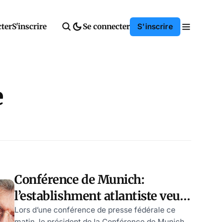
cter
S'inscrire
Se connecter
S'inscrire
e
Conférence de Munich:
l’establishment atlantiste veut
forcer l’entrée de l’Ukraine
Lors d’une conférence de presse fédérale ce
matin, le président de la Conférence de Munich