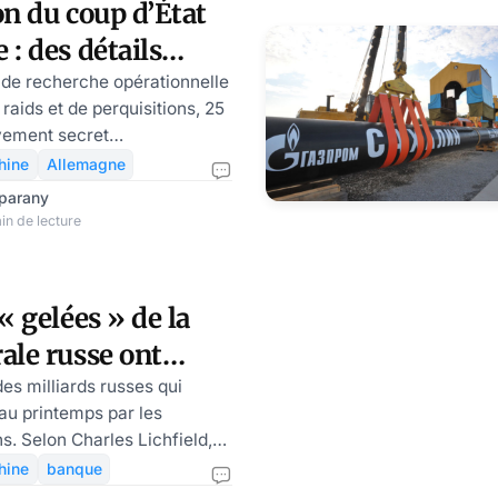
on du coup d’État
: des détails
 par Ekaterina
 de recherche opérationnelle
raids et de perquisitions, 25
ement secret
ont été arrêtés dans onze
hine
Allemagne
emagne. On dit qu'un vaste
mparany
urs de haut rang « maillé »
in de lecture
ntants de la véritable élite
putés, officiers, vieux
 même un prince qui voulait
« gelées » de la
ays !). Ce ne sont donc pas
ale russe ont
es parias. Cet article initialeme
ein des banques
es milliards russes qui
au printemps par les
 Ludmila
. Selon Charles Lichfield,
tre de géoéconomie au
hine
banque
ue, sur les 300 milliards de