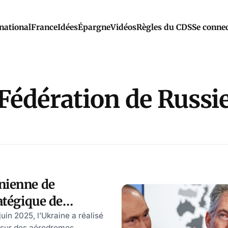
national
France
Idées
Épargne
Vidéos
Règles du CDS
Se conne
Fédération de Russi
nienne de
ratégique de
 conséquences pour
uin 2025, l’Ukraine a réalisé
 sur des aérodromes