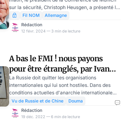
dans l’OTAN, par Ulrike
sur la sécurité, Christoph Heusgen, a présenté le
Reisner
rapport sur la sécurité et le programme. Même si
Fil NOM
Allemagne
la devise de la Conférence sur la sécurité est «
Rédaction
la paix par le dialogue », cela ne semble pas
12 févr. 2024 — 3 min de lecture
s’appliquer – du moins pour le moment – aux
relations avec la Russie. Aucun représentant
officiel de la Fédération de Russie n’a été invité à
A bas le FMI ! nous payons
Munich. Au lieu de cela, lors de la conférence de
pour être étranglés, par Ivan
presse, on a menacé Mos
Rybine
La Russie doit quitter les organisations
internationales qui lui sont hostiles. Dans des
conditions actuelles d'anarchie internationale
totale, cela n'a aucun sens pour notre pays de
Vu de Russie et de Chine
Douma
s'en tenir à l'adhésion à des organisations qui
Rédaction
poursuivent une politique de deux poids deux
19 déc. 2022 — 6 min de lecture
mesures. Et surtout dès lors qu’elles se sont
engagées dans des activités ouvertement
antirusses. La Russie doit vivre selon ses