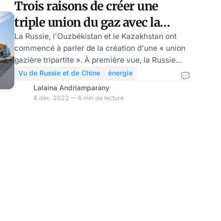
Trois raisons de créer une
propres idées, et le FMI, l'OMS, l'OMC, et bien
triple union du gaz avec la
d'autres structures créées par les États-Unis,
participation de la Fédération
La Russie, l'Ouzbékistan et le Kazakhstan ont
commencé à parler de la création d'une « union
de Russie, par Olga Samofalova
gazière tripartite ». À première vue, la Russie
entretient des relations si étroites avec ces
Vu de Russie et de Chine
énergie
voisins qu'on ne voit pas pourquoi il faudrait
Lalaina Andriamparany
créer une telle alliance. Cependant, les experts
8 déc. 2022 — 6 min de lecture
voient trois scénarios possibles pour cette
nouvelle association, autour de la question :
comment les voisins du sud peuvent-ils aider la
Russie à trouver de nouveaux marchés pour le
gaz en remplacement de l'Europe?