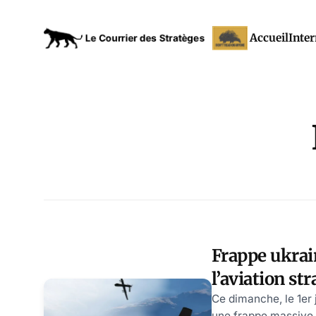
Accueil
Inter
Frappe ukrai
l’aviation st
Russie : les
Ce dimanche, le 1er j
une frappe massive