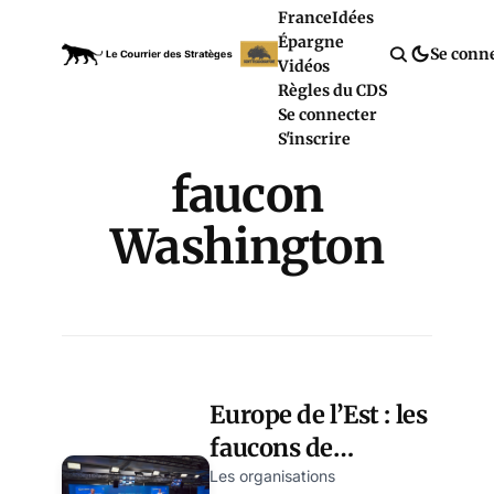
France
Idées
Épargne
Se conn
Vidéos
Règles du CDS
Se connecter
S'inscrire
faucon
Washington
Europe de l’Est : les
faucons de
Washington
Les organisations