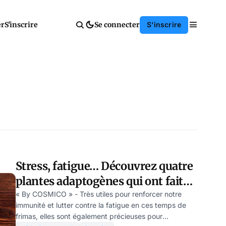
er
S'inscrire
Se connecter
S'inscrire
Stress, fatigue… Découvrez quatre
plantes adaptogènes qui ont fait
leurs preuves.
« By COSMICO » - Très utiles pour renforcer notre
immunité et lutter contre la fatigue en ces temps de
frimas, elles sont également précieuses pour