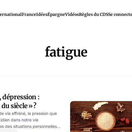
ernational
France
Idées
Épargne
Vidéos
Règles du CDS
Se connect
fatigue
, dépression :
du siècle » ?
de vie effréné, la pression que
idien dans notre vie
ois des situations personnelles