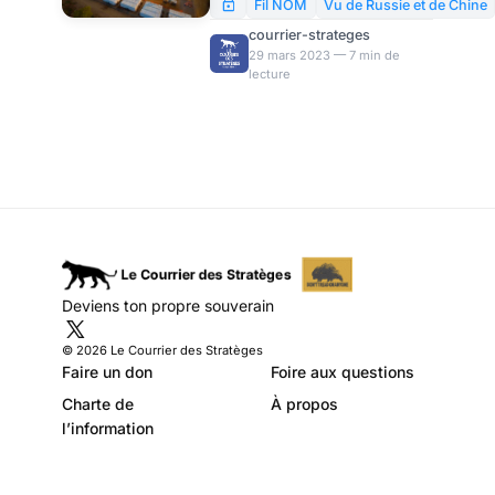
Exxon Mobil. Jusqu’à
Fil NOM
Vu de Russie et de Chine
récemment, le Tchad était
courrier-strateges
considéré comme le principal
29 mars 2023 — 7 min de
lecture
pilier de l’Occident en Afrique
centrale. Alors, quel est le
pays qui obtiendra les puits
saisis à Exxon Mobil ? Et est-il
logique que nos pétroliers les
revendiquent ?
Deviens ton propre souverain
© 2026 Le Courrier des Stratèges
Faire un don
Foire aux questions
Charte de
À propos
l’information