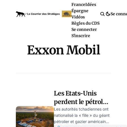
France
Idées
Épargne
Se conn
Vidéos
Règles du CDS
Se connecter
S'inscrire
Exxon Mobil
Les Etats-Unis
perdent le pétrole
africain, par Youri
Les autorités tchadiennes ont
nationalisé la « fille » du géant
Zainashe
pétrolier et gazier américain