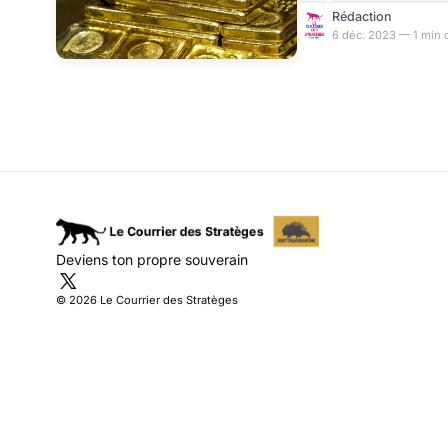
durer ? Est-il encore te
Rédaction
comment ?
6 déc. 2023 — 1 min 
Deviens ton propre souverain
© 2026 Le Courrier des Stratèges