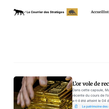
Accueil
Int
L’or vole de re
Dans cette capsule, Mac
récente du cours de l’
a-t-il été atteint le 0
qu’en dollar ? Quels en 
Le patrimoine des 