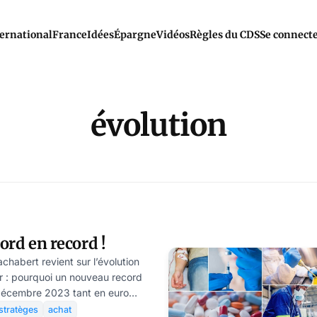
ernational
France
Idées
Épargne
Vidéos
Règles du CDS
Se connect
évolution
cord en record !
habert revient sur l’évolution
or : pourquoi un nouveau record
4 décembre 2023 tant en euro
sont les moteurs ? Cela va-t-il
stratèges
achat