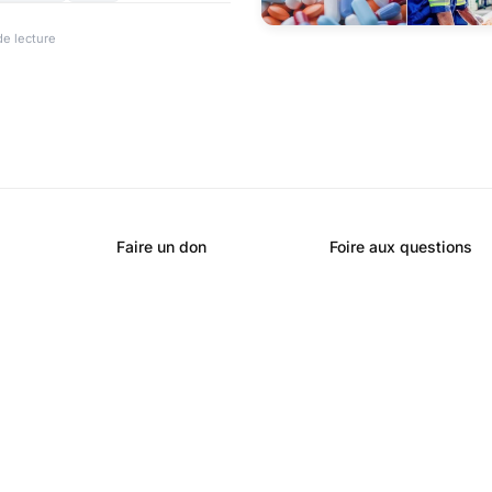
mps d’acheter de l’or et si oui
de lecture
Faire un don
Foire aux questions