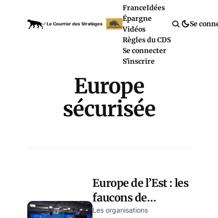
France
Idées
Épargne
Se conn
Vidéos
Règles du CDS
Se connecter
S'inscrire
Europe
sécurisée
Europe de l’Est : les
faucons de
Washington
Les organisations