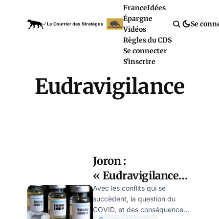
France
Idées
Épargne
Se conn
Vidéos
Règles du CDS
Se connecter
S'inscrire
Eudravigilance
Joron :
« Eudravigilance
compte 12.000
Avec les conflits qui se
succèdent, la question du
décès signalés du
COVID, et des conséquences