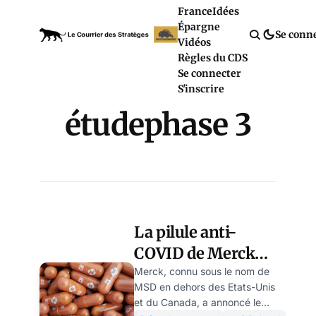
France
Idées
Épargne
Se conn
Vidéos
Règles du CDS
Se connecter
S'inscrire
étudephase 3
La pilule anti-
COVID de Merck
revient par la
Merck, connu sous le nom de
MSD en dehors des Etats-Unis
fenêtre
et du Canada, a annoncé le