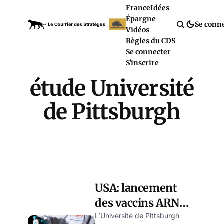
France
Idées
Épargne
Se conn
Vidéos
Règles du CDS
Se connecter
S'inscrire
étude Université
de Pittsburgh
USA: lancement
des vaccins ARNm
« plus efficaces »
L’Université de Pittsburgh