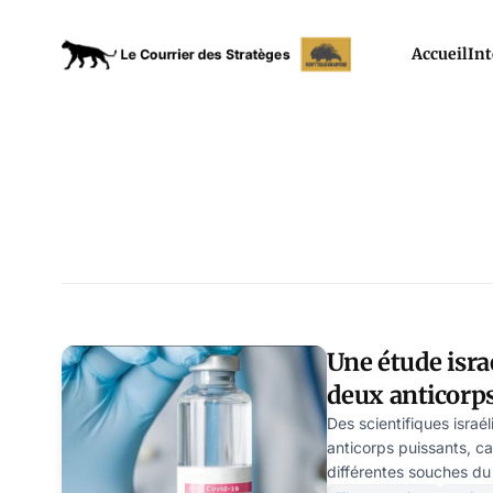
Accueil
Int
Une étude isra
deux anticorps
remplacer le v
Des scientifiques israél
anticorps puissants, ca
différentes souches d