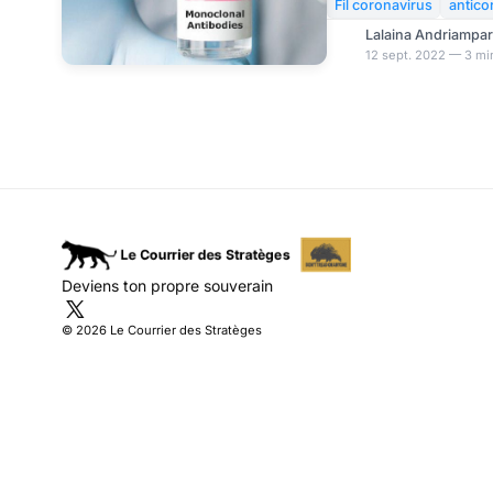
présent. Un tel traiteme
Fil coronavirus
antic
l’administration des va
Lalaina Andriampa
système immunitaire des
12 sept. 2022 — 3 mi
Covid 19 reste au cœu
actuel. Alors que le va
instances comme LA sol
indésirables et inquiéta
Deviens ton propre souverain
© 2026 Le Courrier des Stratèges