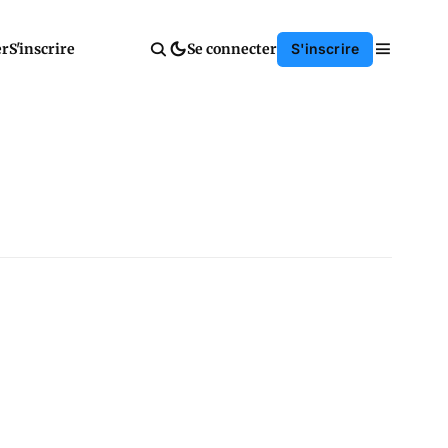
er
S'inscrire
Se connecter
S'inscrire