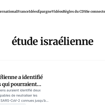
ernational
France
Idées
Épargne
Vidéos
Règles du CDS
Se connect
étude israélienne
élienne a identifié
 qui pourraient
accin
iens auraient identifié deux
pables de neutraliser les
u SARS-CoV-2 connues jusqu’à