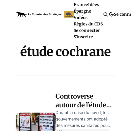
France
Idées
Épargne
Se conn
Vidéos
Règles du CDS
Se connecter
S'inscrire
étude cochrane
Controverse
autour de l’étude
Cochrane sur
Durant la crise du covid, les
gouvernements ont adopté
l’utilité du masque
des mesures sanitaires pour