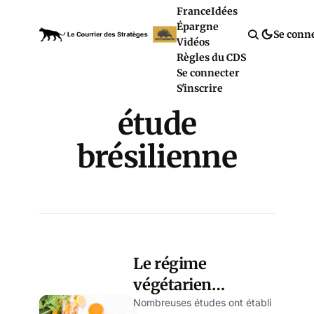
France
Idées
Épargne
Se conn
Vidéos
Règles du CDS
Se connecter
S'inscrire
étude
brésilienne
Le régime
végétarien
protègerait du
Nombreuses études ont établi