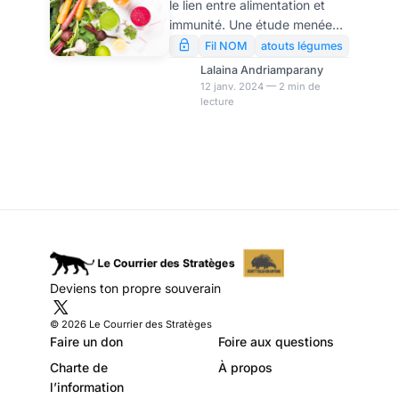
le lien entre alimentation et
Covid, selon une
immunité. Une étude menée
étude
par les chercheurs de
Fil NOM
atouts légumes
l’Université de Sao Paulo, au
Lalaina Andriamparany
Brésil, a révélé que le suivi
12 janv. 2024 — 2 min de
lecture
d’un régime végétarien
pourrait réduire
considérablement le risque de
contracter le Covid-19.
Deviens ton propre souverain
© 2026 Le Courrier des Stratèges
Faire un don
Foire aux questions
Charte de
À propos
l’information