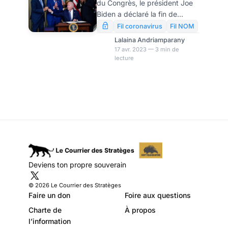
du Congrès, le président Joe
Biden a déclaré la fin de
l’urgence sanitaire aux États-
Fil coronavirus
Fil NOM
Unis après trois ans. Elle a pris
Lalaina Andriamparany
fin lundi 10 avril , des
17 avr. 2023 — 3 min de
lecture
semaines avant son
expiration.
Deviens ton propre souverain
© 2026 Le Courrier des Stratèges
Faire un don
Foire aux questions
Charte de
À propos
l’information