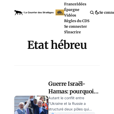
France
Idées
Épargne
Se conn
Vidéos
Règles du CDS
Se connecter
S'inscrire
Etat hébreu
Guerre Israël-
Hamas: pourquoi
l’Inde a soutenu
Autant le conflit entre
l’Ukraine et la Russie a
l’Etat hébreu, par
structuré deux pôles qui