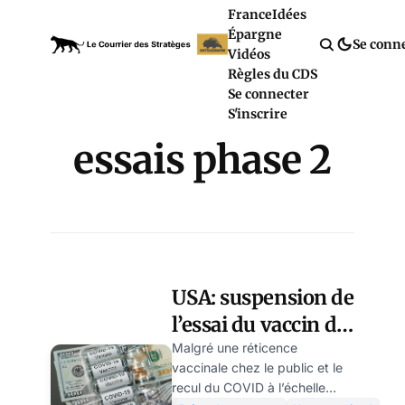
France
Idées
Épargne
Se conn
Vidéos
Règles du CDS
Se connecter
S'inscrire
essais phase 2
USA: suspension de
l’essai du vaccin de
Novavax après un
Malgré une réticence
vaccinale chez le public et le
signalement
recul du COVID à l’échelle