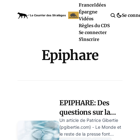
France
Idées
Épargne
Se conn
Vidéos
Règles du CDS
Se connecter
S'inscrire
Epiphare
EPIPHARE: Des
questions sur la
fameuse étude de
Un article de Patrice Gibertie
(pgibertie.com) - Le Monde et
Véran qui justifie
le reste de la presse font