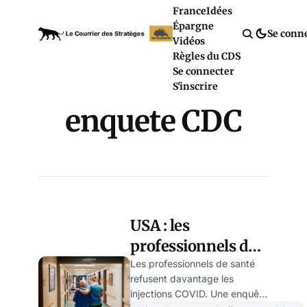
France
Idées
Épargne
Se conn
Vidéos
Règles du CDS
Se connecter
S'inscrire
enquete CDC
USA : les
professionnels de
santé refusent le
Les professionnels de santé
refusent davantage les
vaccin COVID
injections COVID. Une enquête