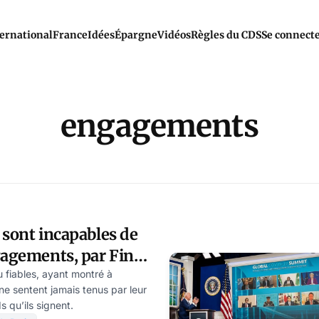
ernational
France
Idées
Épargne
Vidéos
Règles du CDS
Se connect
engagements
 sont incapables de
gements, par Finn
u fiables, ayant montré à
 ne sentent jamais tenus par leur
 qu’ils signent.