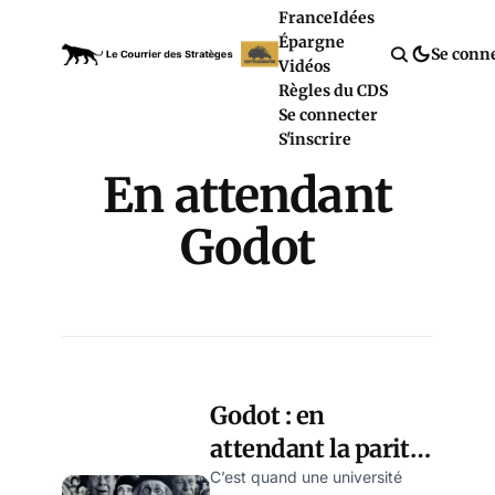
France
Idées
Épargne
Se conn
Vidéos
Règles du CDS
Se connecter
S'inscrire
En attendant
Godot
Godot : en
attendant la parité,
par Modeste
C’est quand une université