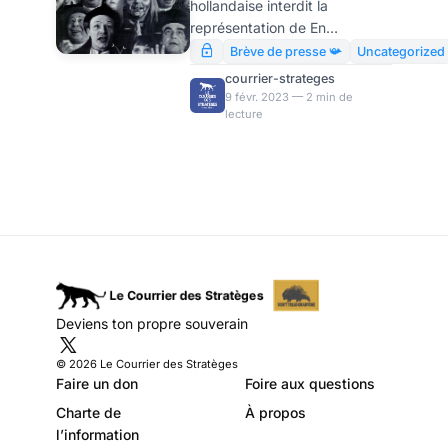
hollandaise interdit la
Schwartz
représentation de En
attendant Godot de Samuel
Brève de presse 📯
Uncategorized
Beckett « pour manque de
courrier-strateges
parité » qu’on réalise de quoi
9 févr. 2023 — 2 min de
lecture
le féminisme occidental est
réellement le nom.
Deviens ton propre souverain
© 2026 Le Courrier des Stratèges
Faire un don
Foire aux questions
Charte de
À propos
l’information