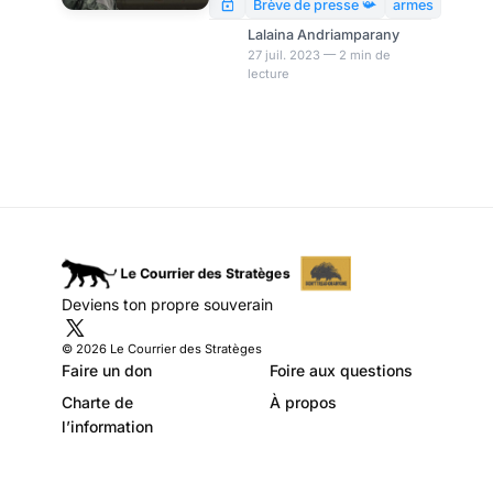
d’armement en 2022, « la
Brève de presse 📯
armes
France », tout en sombrant
Lalaina Andriamparany
dans un fanatisme climatiste
27 juil. 2023 — 2 min de
lecture
qui donne à l’Iran khomeyniste
des airs de démocratie
libérale, va livrer aux Emirats
80 Rafales dont le kérosène,
comme le sexe avec des
migrants, sentira bon le jasmin
décarboné.
Deviens ton propre souverain
© 2026 Le Courrier des Stratèges
Faire un don
Foire aux questions
Charte de
À propos
l’information