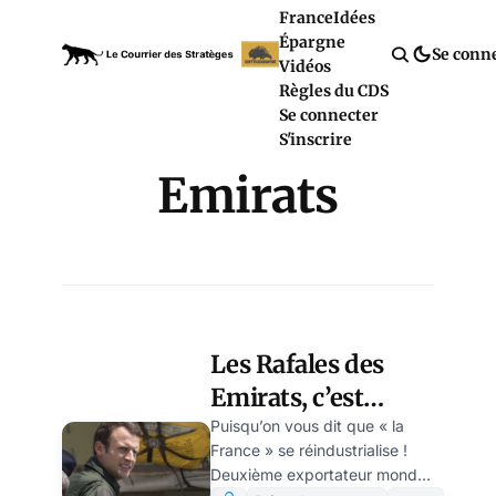
France
Idées
Épargne
Se conn
Vidéos
Règles du CDS
Se connecter
S'inscrire
Emirats
Les Rafales des
Emirats, c’est
kasher Climat ? par
Puisqu’on vous dit que « la
France » se réindustrialise !
Modeste Schwartz
Deuxième exportateur mondial