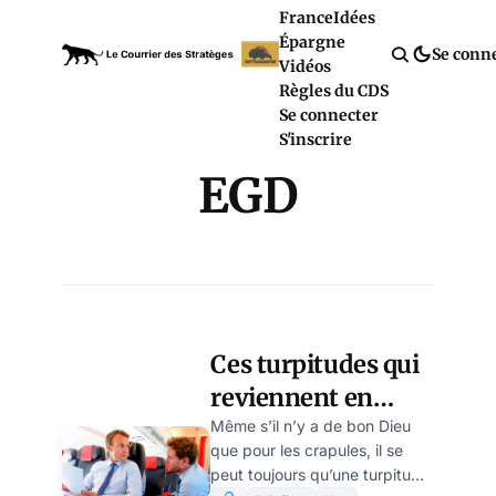
France
Idées
Épargne
Se conn
Vidéos
Règles du CDS
Se connecter
S'inscrire
EGD
Ces turpitudes qui
reviennent en
boomerang sur
Même s’il n’y a de bon Dieu
que pour les crapules, il se
Macron
peut toujours qu’une turpitude