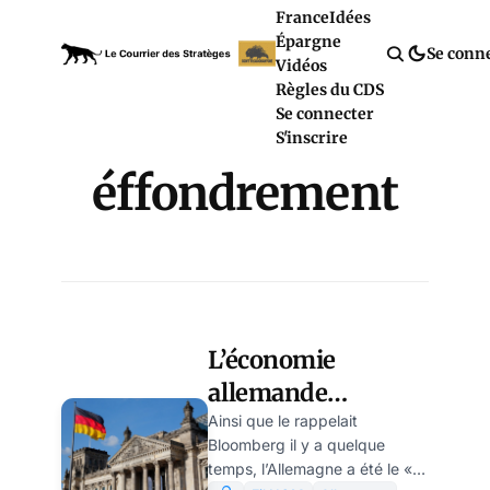
France
Idées
Épargne
Se conn
Vidéos
Règles du CDS
Se connecter
S'inscrire
éffondrement
L’économie
allemande
s’effondre sous nos
Ainsi que le rappelait
Bloomberg il y a quelque
yeux, par K-
temps, l’Allemagne a été le «