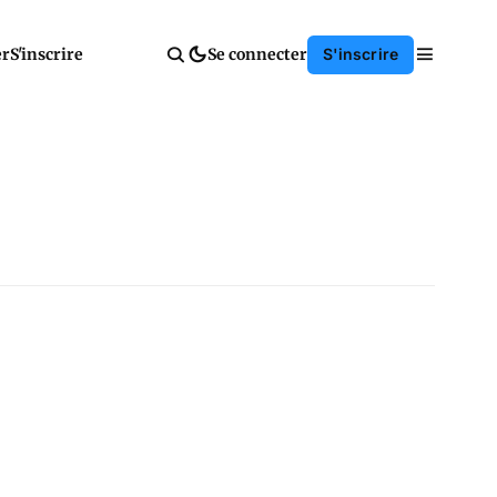
er
S'inscrire
Se connecter
S'inscrire