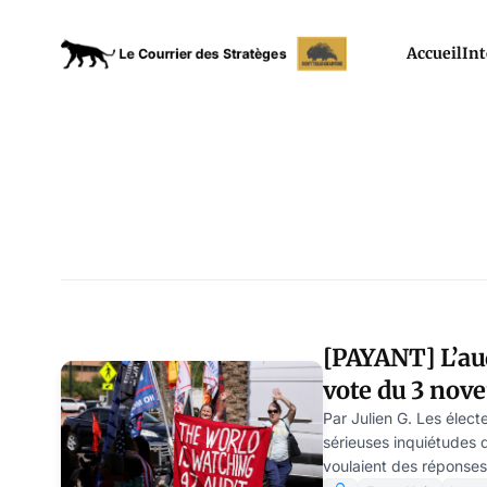
Accueil
Int
[PAYANT] L’aud
vote du 3 nov
Arizona a révei
Par Julien G. Les élect
sérieuses inquiétudes qu
fraude sur les 
voulaient des réponses 