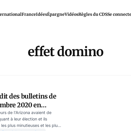
ernational
France
Idées
Épargne
Vidéos
Règles du CDS
Se connect
effet domino
it des bulletins de
embre 2020 en
llé les suspicions de
eurs de l'Arizona avaient de
ant à leur élection et ils
résultats des
les plus minutieuses et les plus