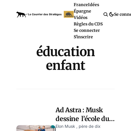
France
Idées
Épargne
Se conn
Vidéos
Règles du CDS
Se connecter
S'inscrire
éducation
enfant
Ad Astra : Musk
dessine l’école du
futur
Elon Musk , père de dix