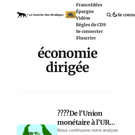
France
Idées
Épargne
Se conn
Vidéos
Règles du CDS
Se connecter
S'inscrire
économie
dirigée
????De l’Union
monétaire à l’URSS
: la planification
Nous continuons notre analyse