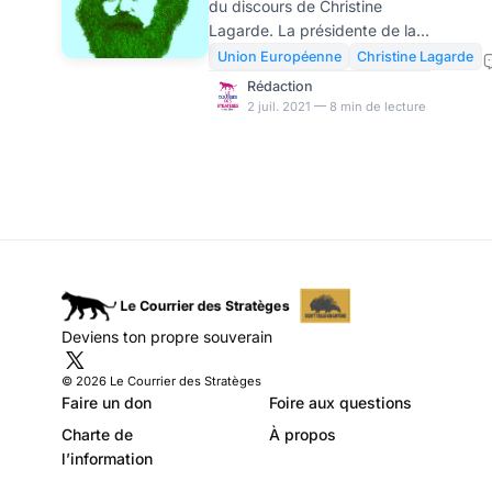
du discours de Christine
centrale
Lagarde. La présidente de la
européenne
BCE expose son objectif de
Union Européenne
Christine Lagarde
piloter l’économie verte et
organisée par la
Rédaction
numérique de l’ensemble de
2 juil. 2021 — 8 min de lecture
BCE (2/2)
l’Eurozone à coups de
centaines de milliards d’euro
levés au travers d’eurobonds
sur un marché des capitaux
unifié. Nous vous suggérons
en fin de lecture quelques
dispositions patrimoniales
pour amoindrir le coût de la
folie verte et numérique de
Deviens ton propre souverain
nos parasitocrates. Comme
pour le premier article, nos
© 2026 Le Courrier des Stratèges
commentaires figurent en vert.
Faire un don
Foire aux questions
Charte de
À propos
l’information