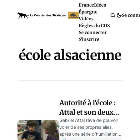
France
Idées
Épargne
Se conn
Vidéos
Règles du CDS
Se connecter
S'inscrire
école alsacienne
Autorité à l’école :
Attal et son deux
poids deux
Gabriel Attal rêve de pouvoir
voler de ses propres ailes,
mesures pour les
après une série d’humiliations,