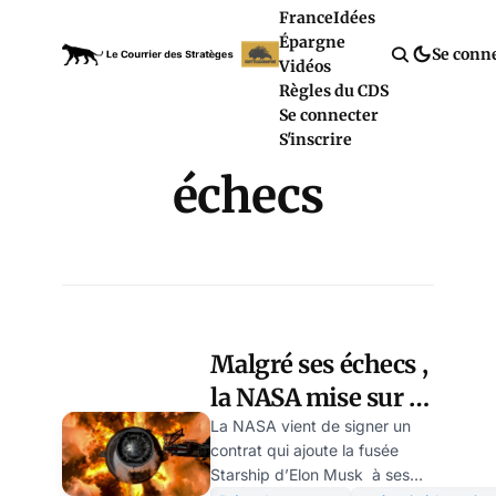
France
Idées
Épargne
Se conn
Vidéos
Règles du CDS
Se connecter
S'inscrire
échecs
Malgré ses échecs ,
la NASA mise sur le
Starship de SpaceX
La NASA vient de signer un
contrat qui ajoute la fusée
Starship d’Elon Musk à ses