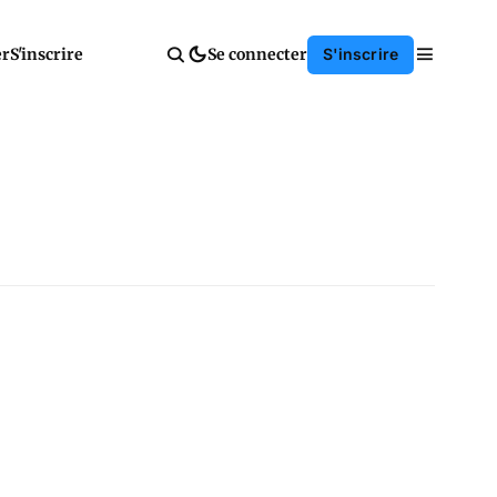
er
S'inscrire
Se connecter
S'inscrire