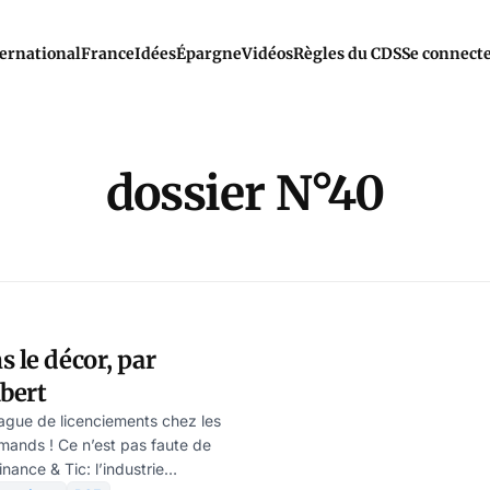
ernational
France
Idées
Épargne
Vidéos
Règles du CDS
Se connect
dossier N°40
s le décor, par
bert
Vague de licenciements chez les
lemands ! Ce n’est pas faute de
nance & Tic: l’industrie