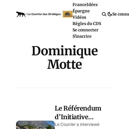
France
Idées
Épargne
Se conn
Vidéos
Règles du CDS
Se connecter
S'inscrire
Dominique
Motte
Le Référendum
d’Initiative
Citoyenne, un
Le Courrier a interviewé