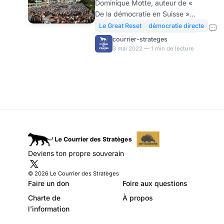
Dominique Motte, auteur de «
contre-pouvoir
De la démocratie en Suisse »
salutaire pour une
(éditions des Routes de la
Le Great Reset
démocratie directe
Soie), sur la question du
République
courrier-strateges
référendum comme mode de
3 mai 2022 — 1 min de lecture
déclinante
gouvernement. Motte nous
rappelle que le referendum
peut être utilisé de façon
efficace pour gouverner, et
qu’il constitue un puissant
contre-pouvoir face à l’hyper-
présidentialisation de notre
République à l’agonie. Le
referendum d’initiative
Deviens ton propre souverain
citoyenne (RIC) est l’un des
tabous de la politique
© 2026 Le Courrier des Stratèges
française. Réclamé
Faire un don
Foire aux questions
notamment par les Gilet
Charte de
À propos
l’information