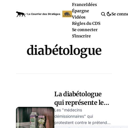
France
Idées
Épargne
Se conn
Vidéos
Règles du CDS
Se connecter
S'inscrire
diabétologue
La diabétologue
qui représente les
médecins
Les "médecins
démissionnaires" qui
démissionnaires
protestent contre le prétendu