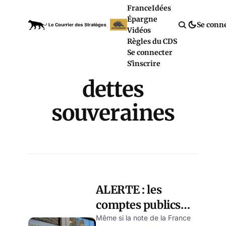
France
Idées
Épargne
Se conn
Vidéos
Règles du CDS
Se connecter
S'inscrire
dettes
souveraines
ALERTE : les
comptes publics
français en pleine
Même si la note de la France