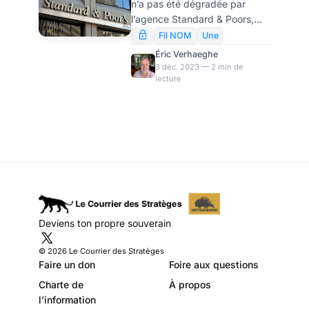
n’a pas été dégradée par
implosion
l’agence Standard & Poors,
comme le cartel de la presse
Fil NOM
Une
subventionnée semblait
Éric Verhaeghe
l’annoncer (rumeur que nous
3 déc. 2023 — 2 min de
lecture
n’avons pas relayée…), les
comptes publics sont dans
une situation calamiteuse.
Nous en donnons l’illustration
aujourd’hui. Sans oublier la
très significative baisse
d’exposition au risque des
dettes souveraines dans les
compagnies d’assurance de la
zone euro, qui est, en soi, un
Deviens ton propre souverain
indice d’une crise à venir.
© 2026 Le Courrier des Stratèges
Faire un don
Foire aux questions
Charte de
À propos
l’information