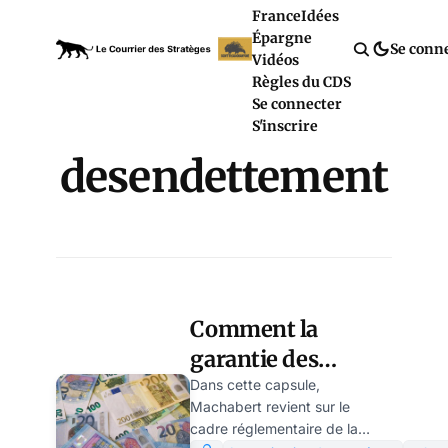
France
Idées
Épargne
Se conn
Vidéos
Règles du CDS
Se connecter
S'inscrire
desendettement
Comment la
garantie des
dépôts serait-elle
Dans cette capsule,
Machabert revient sur le
concrètement mise
cadre réglementaire de la