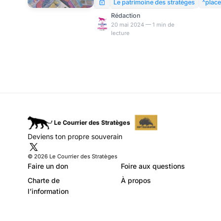
en œuvre ?
garantie des dépôts, par l’État
Le patrimoine des stratèges
^plac
d’une part et par le Fonds de
Rédaction
Garantie des Dépôts et de
20 mai 2024 — 1 min de
lecture
Résolution (FGDR) d’autre
part. Il vous explique les
exceptions, les cas
particuliers, les modalités de
calcul des plafonds garantis
selon les comptes afin de ne
pas prendre de risques
inutilement.
Deviens ton propre souverain
© 2026 Le Courrier des Stratèges
Faire un don
Foire aux questions
Charte de
À propos
l’information