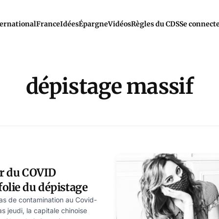
ernational
France
Idées
Épargne
Vidéos
Règles du CDS
Se connect
dépistage massif
ur du COVID
olie du dépistage
as de contamination au Covid-
s jeudi, la capitale chinoise