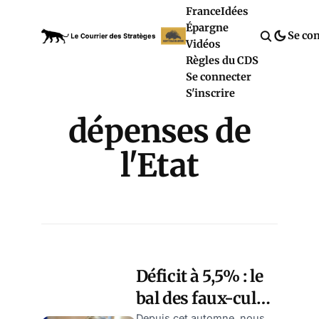
France
Idées
Épargne
Se co
Vidéos
Règles du CDS
Se connecter
S'inscrire
dépenses de
l'Etat
Déficit à 5,5% : le
bal des faux-culs
Depuis cet automne, nous