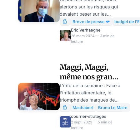
sur les vraies
alertons sur les risques qui
causes du
devaient peser sur les
naufrage
finances publiques en
Brève de presse 📯
budget de l'E
commence
2024… et nous ne nous
Éric Verhaeghe
trompions pas
26 mars 2024 — 3 min de
lecture
complètement, puisque le
dérapage du déficit est
devenu une sorte de sujet à
la mode. Et, sans grande
Maggi, Maggi,
surprise, il fait l’objet d’une
même nos grands
savante opération de
groupes boivent le
L’info de la semaine : Face à
désinformation pilotée
l’inflation alimentaire, le
depuis Bercy et relayée
bouillon, par
triomphe des marques de
consciencieusement par
Florent
distributeur (MDD). Les
tous les journalistes
Machabert
Bruno Le Maire
Machabert
ventes des grandes marques
encartés qui bouclent leurs
courrier-strateges
ont connu une baisse
fins de mois grâce aux
2 sept. 2023 — 5 min de
lecture
significative de 7,3% sur
subventions de l’Etat (au
l’année écoulée, tandis que
nom de la déontologie