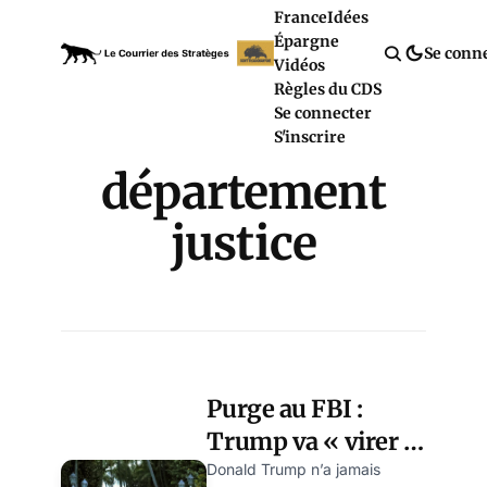
France
Idées
Épargne
Se conn
Vidéos
Règles du CDS
Se connecter
S'inscrire
département
justice
Purge au FBI :
Trump va « virer »
les agents ayant
Donald Trump n’a jamais