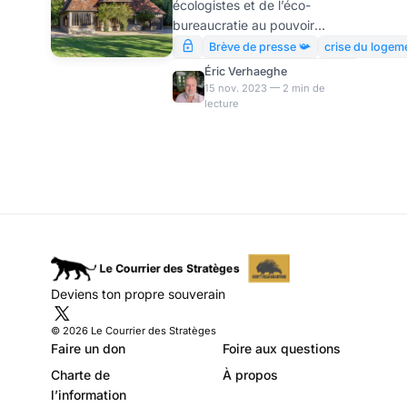
écologistes et de l’éco-
son éco-
bureaucratie au pouvoir
bureaucratie ?
(notamment à France
Brève de presse 📯
crise du logem
Stratégies) pour la «
Éric Verhaeghe
densification du logement » et
15 nov. 2023 — 2 min de
lecture
le remplacement individuel par
de petits appartements dans
des villes surpeuplées. Face à
la crise du logement qui sévit,
notamment du fait de la
montée des taux d’intérêts, la
passivité du gouvernement
interroge : au fond,
l’effondrement des
constructions individuelles
Deviens ton propre souverain
n’aide-t-il pas à atteindre,
sans le dire, les objectifs fixés
© 2026 Le Courrier des Stratèges
par l’Accord de
Faire un don
Foire aux questions
Charte de
À propos
l’information