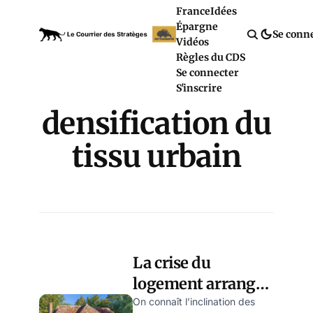
France
Idées
Épargne
Se conn
Vidéos
Règles du CDS
Se connecter
S'inscrire
densification du
tissu urbain
La crise du
logement arrange-
t-elle Macron et
On connaît l’inclination des