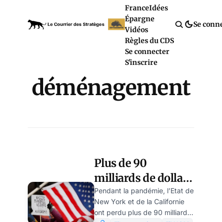
France
Idées
Épargne
Se conn
Vidéos
Règles du CDS
Se connecter
S'inscrire
déménagement
Plus de 90
milliards de dollars
de pertes pour la
Pendant la pandémie, l’Etat de
New York et de la Californie
Californie et New
ont perdu plus de 90 milliards