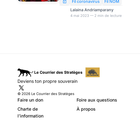
York durant le
de dollars de revenus. Cela
Fil coronavirus
Fil NOM
s’explique par le
Covid
Lalaina Andriamparany
déménagement des
4 mai 2023 — 2 min de lecture
contribuables vers des Etats à
faible taux d’imposition.
Deviens ton propre souverain
© 2026 Le Courrier des Stratèges
Faire un don
Foire aux questions
Charte de
À propos
l’information